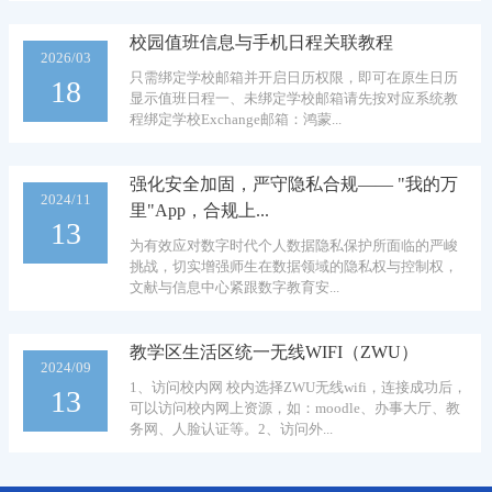
校园值班信息与手机日程关联教程
2026/03
只需绑定学校邮箱并开启日历权限，即可在原生日历
18
显示值班日程一、未绑定学校邮箱请先按对应系统教
程绑定学校Exchange邮箱：鸿蒙...
强化安全加固，严守隐私合规—— "我的万
2024/11
里"App，合规上...
13
为有效应对数字时代个人数据隐私保护所面临的严峻
挑战，切实增强师生在数据领域的隐私权与控制权，
文献与信息中心紧跟数字教育安...
教学区生活区统一无线WIFI（ZWU）
2024/09
1、访问校内网 校内选择ZWU无线wifi，连接成功后，
13
可以访问校内网上资源，如：moodle、办事大厅、教
务网、人脸认证等。2、访问外...