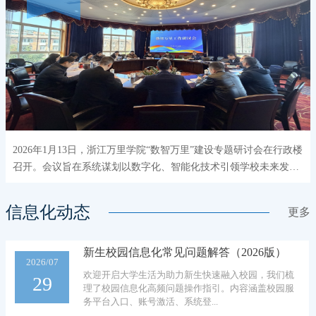
数智赋能 万里启航——学校召开“数智万里”建设专题
2026年1月13日，浙江万里学院“数智万里”建设专题研讨会在行政楼
召开。会议旨在系统谋划以数字化、智能化技术引领学校未来发展
的顶层设计与实施路...
信息化动态
更多
新生校园信息化常见问题解答（2026版）
2026/07
欢迎开启大学生活为助力新生快速融入校园，我们梳
29
理了校园信息化高频问题操作指引。内容涵盖校园服
务平台入口、账号激活、系统登...