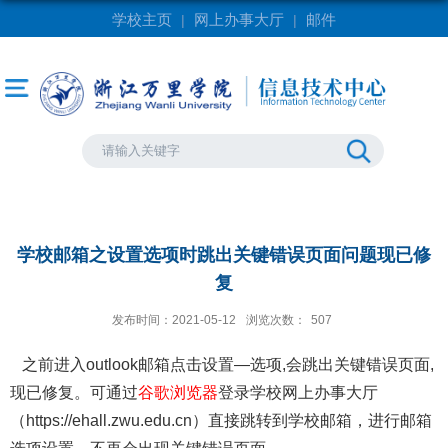
学校主页
网上办事大厅
邮件
|
|
学校邮箱之设置选项时跳出关键错误页面问题现已修
复
发布时间：2021-05-12
浏览次数：
507
之前进入
outlook
邮箱
点击设置
—选项,
会跳出关键错误页面,
现已修复。
可通过
谷歌浏览器
登录
学校网上办事大厅
（
https://ehall.zwu.edu.cn）直接跳转到
学校
邮箱，进行邮箱