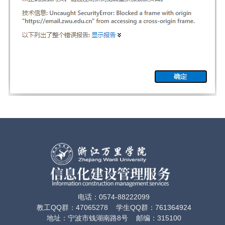
电话：0574-88222099
教工QQ群：47065278 学生QQ群：761364924
地址：宁波市钱湖南路8号 邮编：315100